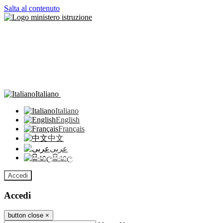
Salta al contenuto
Italiano
Italiano
English
Français
中文
عربى
සිංහල
Accedi
Accedi
button close
×