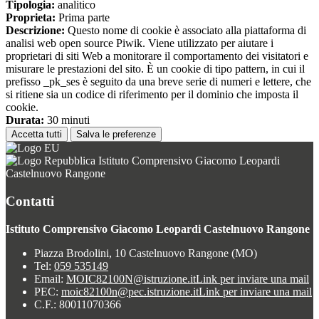
Tipologia:
analitico
Proprieta:
Prima parte
Descrizione:
Questo nome di cookie è associato alla piattaforma di
analisi web open source Piwik. Viene utilizzato per aiutare i
proprietari di siti Web a monitorare il comportamento dei visitatori e
misurare le prestazioni del sito. È un cookie di tipo pattern, in cui il
prefisso _pk_ses è seguito da una breve serie di numeri e lettere, che
si ritiene sia un codice di riferimento per il dominio che imposta il
cookie.
Durata:
30 minuti
Accetta tutti
Salva le preferenze
Istituto Comprensivo Giacomo Leopardi
Castelnuovo Rangone
Contatti
Istituto Comprensivo Giacomo Leopardi Castelnuovo Rangone
Piazza Brodolini, 10 Castelnuovo Rangone (MO)
Tel:
059 535149
Email:
MOIC82100N@istruzione.it
Link per inviare una mail
PEC:
moic82100n@pec.istruzione.it
Link per inviare una mail
C.F.: 80011070366