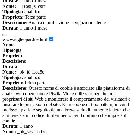
Durata:
1 anno 1 mese
Nome:
__Host-js_csrf
Tipologia:
analitico
Proprieta:
Terza parte
Descrizione:
Analisi e profilazione navigazione utente
Durata:
1 anno 1 mese
www.icgleopardi.edu.it
Nome
Tipologia
Proprieta
Descrizione
Durata
Nome:
_pk_id.1.ed5e
Tipologia:
analitico
Proprieta:
Prima parte
Descrizione:
Questo nome di cookie è associato alla piattaforma di
analisi web open source Piwik. Viene utilizzato per aiutare i
proprietari di siti Web a monitorare il comportamento dei visitatori e
misurare le prestazioni del sito. È un cookie di tipo pattern, in cui il
prefisso _pk_id è seguito da una breve serie di numeri e lettere, che
si ritiene sia un codice di riferimento per il dominio che imposta il
cookie.
Durata:
1 anno
Nome:
_pk_ses.1.ed5e