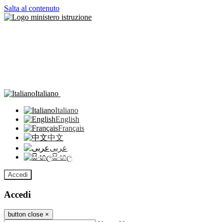
Salta al contenuto
Italiano
Italiano
English
Français
中文
عربى
සිංහල
Accedi
Accedi
button close
×