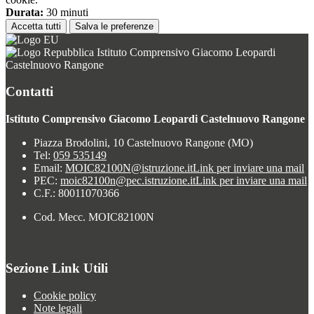
Durata:
30 minuti
Accetta tutti
Salva le preferenze
Istituto Comprensivo Giacomo Leopardi
Castelnuovo Rangone
Contatti
Istituto Comprensivo Giacomo Leopardi Castelnuovo Rangone
Piazza Brodolini, 10 Castelnuovo Rangone (MO)
Tel:
059 535149
Email:
MOIC82100N@istruzione.it
Link per inviare una mail
PEC:
moic82100n@pec.istruzione.it
Link per inviare una mail
C.F.: 80011070366
Cod. Mecc. MOIC82100N
Sezione Link Utili
Cookie policy
Note legali