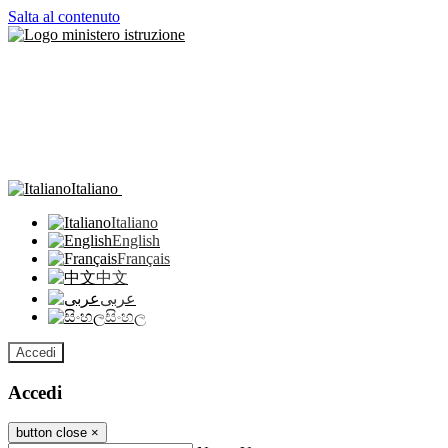
Salta al contenuto
Italiano
Italiano
English
Français
中文
عربى
සිංහල
Accedi
Accedi
button close
×