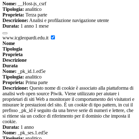
Nome:
__Host-js_csrf
Tipologia:
analitico
Proprieta:
Terza parte
Descrizione:
Analisi e profilazione navigazione utente
Durata:
1 anno 1 mese
www.icgleopardi.edu.it
Nome
Tipologia
Proprieta
Descrizione
Durata
Nome:
_pk_id.1.ed5e
Tipologia:
analitico
Proprieta:
Prima parte
Descrizione:
Questo nome di cookie è associato alla piattaforma di
analisi web open source Piwik. Viene utilizzato per aiutare i
proprietari di siti Web a monitorare il comportamento dei visitatori e
misurare le prestazioni del sito. È un cookie di tipo pattern, in cui il
prefisso _pk_id è seguito da una breve serie di numeri e lettere, che
si ritiene sia un codice di riferimento per il dominio che imposta il
cookie.
Durata:
1 anno
Nome:
_pk_ses.1.ed5e
Tipologia:
analitico