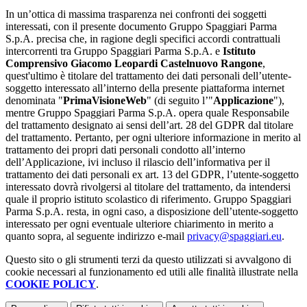
In un’ottica di massima trasparenza nei confronti dei soggetti
interessati, con il presente documento Gruppo Spaggiari Parma
S.p.A. precisa che, in ragione degli specifici accordi contrattuali
intercorrenti tra Gruppo Spaggiari Parma S.p.A. e
Istituto
Comprensivo Giacomo Leopardi Castelnuovo Rangone
,
quest'ultimo è titolare del trattamento dei dati personali dell’utente-
soggetto interessato all’interno della presente piattaforma internet
denominata "
PrimaVisioneWeb
" (di seguito l’"
Applicazione
"),
mentre Gruppo Spaggiari Parma S.p.A. opera quale Responsabile
del trattamento designato ai sensi dell’art. 28 del GDPR dal titolare
del trattamento. Pertanto, per ogni ulteriore informazione in merito al
trattamento dei propri dati personali condotto all’interno
dell’Applicazione, ivi incluso il rilascio dell’informativa per il
trattamento dei dati personali ex art. 13 del GDPR, l’utente-soggetto
interessato dovrà rivolgersi al titolare del trattamento, da intendersi
quale il proprio istituto scolastico di riferimento. Gruppo Spaggiari
Parma S.p.A. resta, in ogni caso, a disposizione dell’utente-soggetto
interessato per ogni eventuale ulteriore chiarimento in merito a
quanto sopra, al seguente indirizzo e-mail
privacy@spaggiari.eu
.
Questo sito o gli strumenti terzi da questo utilizzati si avvalgono di
cookie necessari al funzionamento ed utili alle finalità illustrate nella
COOKIE POLICY
.