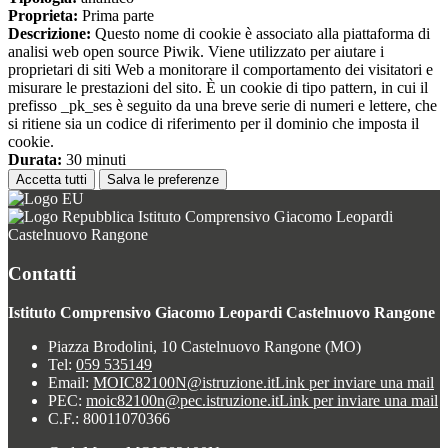
Proprieta:
Prima parte
Descrizione:
Questo nome di cookie è associato alla piattaforma di
analisi web open source Piwik. Viene utilizzato per aiutare i
proprietari di siti Web a monitorare il comportamento dei visitatori e
misurare le prestazioni del sito. È un cookie di tipo pattern, in cui il
prefisso _pk_ses è seguito da una breve serie di numeri e lettere, che
si ritiene sia un codice di riferimento per il dominio che imposta il
cookie.
Durata:
30 minuti
Accetta tutti
Salva le preferenze
Istituto Comprensivo Giacomo Leopardi
Castelnuovo Rangone
Contatti
Istituto Comprensivo Giacomo Leopardi Castelnuovo Rangone
Piazza Brodolini, 10 Castelnuovo Rangone (MO)
Tel:
059 535149
Email:
MOIC82100N@istruzione.it
Link per inviare una mail
PEC:
moic82100n@pec.istruzione.it
Link per inviare una mail
C.F.: 80011070366