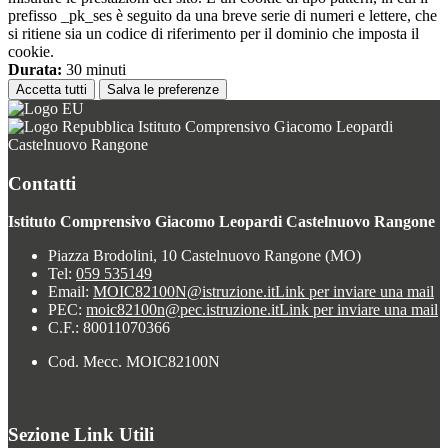
prefisso _pk_ses è seguito da una breve serie di numeri e lettere, che
si ritiene sia un codice di riferimento per il dominio che imposta il
cookie.
Durata:
30 minuti
Accetta tutti
Salva le preferenze
Istituto Comprensivo Giacomo Leopardi
Castelnuovo Rangone
Contatti
Istituto Comprensivo Giacomo Leopardi Castelnuovo Rangone
Piazza Brodolini, 10 Castelnuovo Rangone (MO)
Tel:
059 535149
Email:
MOIC82100N@istruzione.it
Link per inviare una mail
PEC:
moic82100n@pec.istruzione.it
Link per inviare una mail
C.F.: 80011070366
Cod. Mecc. MOIC82100N
Sezione Link Utili