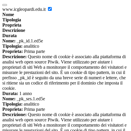
www.icgleopardi.edu.it
Nome
Tipologia
Proprieta
Descrizione
Durata
Nome:
_pk_id.1.ed5e
Tipologia:
analitico
Proprieta:
Prima parte
Descrizione:
Questo nome di cookie è associato alla piattaforma di
analisi web open source Piwik. Viene utilizzato per aiutare i
proprietari di siti Web a monitorare il comportamento dei visitatori e
misurare le prestazioni del sito. È un cookie di tipo pattern, in cui il
prefisso _pk_id è seguito da una breve serie di numeri e lettere, che
si ritiene sia un codice di riferimento per il dominio che imposta il
cookie.
Durata:
1 anno
Nome:
_pk_ses.1.ed5e
Tipologia:
analitico
Proprieta:
Prima parte
Descrizione:
Questo nome di cookie è associato alla piattaforma di
analisi web open source Piwik. Viene utilizzato per aiutare i
proprietari di siti Web a monitorare il comportamento dei visitatori e
misurare le prestazioni del sito. È un cookie di tipo pattern, in cui il