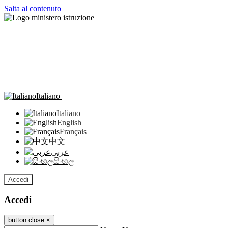
Salta al contenuto
Italiano
Italiano
English
Français
中文
عربى
සිංහල
Accedi
Accedi
button close
×