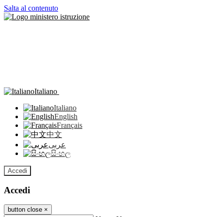
Salta al contenuto
Italiano
Italiano
English
Français
中文
عربى
සිංහල
Accedi
Accedi
button close
×