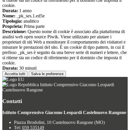
si ritiene sia un codice di riferimento per il dominio che imposta il
cookie.
Durata:
1 anno
Nome:
_pk_ses.1.ed5e
Tipologia:
analitico
Proprieta:
Prima parte
Descrizione:
Questo nome di cookie è associato alla piattaforma di
analisi web open source Piwik. Viene utilizzato per aiutare i
proprietari di siti Web a monitorare il comportamento dei visitatori e
misurare le prestazioni del sito. È un cookie di tipo pattern, in cui il
prefisso _pk_ses è seguito da una breve serie di numeri e lettere, che
si ritiene sia un codice di riferimento per il dominio che imposta il
cookie.
Durata:
30 minuti
Accetta tutti
Salva le preferenze
Istituto Comprensivo Giacomo Leopardi
Castelnuovo Rangone
Contatti
Istituto Comprensivo Giacomo Leopardi Castelnuovo Rangone
Piazza Brodolini, 10 Castelnuovo Rangone (MO)
Tel:
059 535149