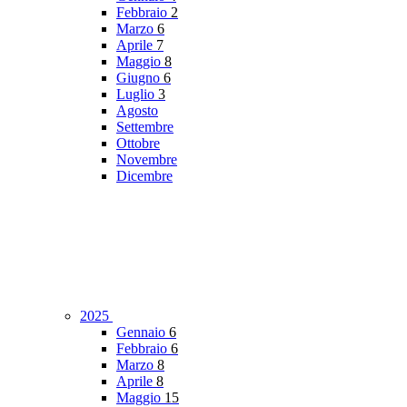
Febbraio
2
Marzo
6
Aprile
7
Maggio
8
Giugno
6
Luglio
3
Agosto
Settembre
Ottobre
Novembre
Dicembre
2025
Gennaio
6
Febbraio
6
Marzo
8
Aprile
8
Maggio
15