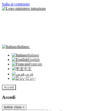
Salta al contenuto
Italiano
Italiano
English
Français
中文
عربى
සිංහල
Accedi
Accedi
button close
×