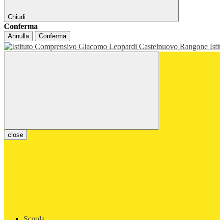
Chiudi
Conferma
Annulla
Conferma
Ist
close
Scuola