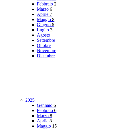
Febbraio
2
Marzo
6
Aprile
7
Maggio
8
Giugno
6
Luglio
3
Agosto
Settembre
Ottobre
Novembre
Dicembre
2025
Gennaio
6
Febbraio
6
Marzo
8
Aprile
8
Maggio
15