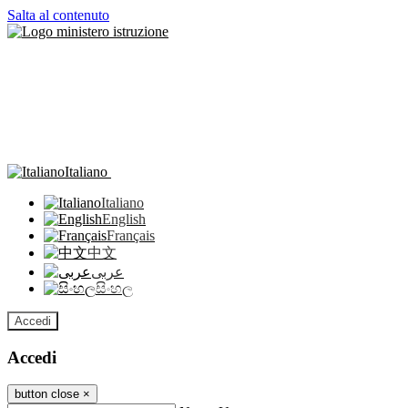
Salta al contenuto
Italiano
Italiano
English
Français
中文
عربى
සිංහල
Accedi
Accedi
button close
×