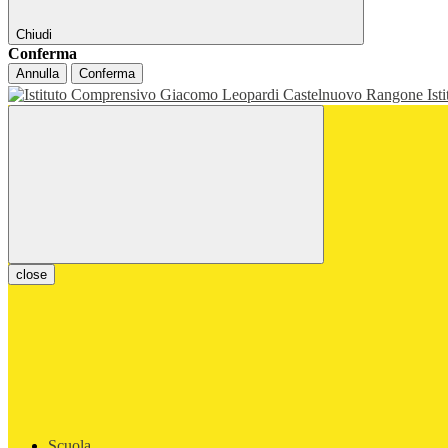
Chiudi
Conferma
Annulla
Conferma
Ist
close
Scuola