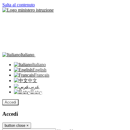
Salta al contenuto
Italiano
Italiano
English
Français
中文
عربى
සිංහල
Accedi
Accedi
button close
×