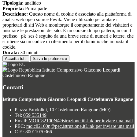
Tipologia:
analitico
Proprieta:
Prima parte
Descrizione:
Questo nome di cookie è associato alla piattaforma di
analisi web open source Piwik. Viene utilizzato per aiutare i
proprietari di siti Web a monitorare il comportamento dei visitatori e
misurare le prestazioni del sito. È un cookie di tipo pattern, in cui il
prefisso _pk_ses è seguito da una breve serie di numeri e lettere, che
si ritiene sia un codice di riferimento per il dominio che imposta il
cookie.
Durata:
30 minuti
Accetta tutti
Salva le preferenze
Istituto Comprensivo Giacomo Leopardi
Castelnuovo Rangone
Contatti
Istituto Comprensivo Giacomo Leopardi Castelnuovo Rangone
Piazza Brodolini, 10 Castelnuovo Rangone (MO)
Tel:
059 535149
Email:
MOIC82100N@istruzione.it
Link per inviare una mail
PEC:
moic82100n@pec.istruzione.it
Link per inviare una mail
C.F.: 80011070366