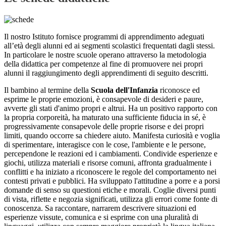
Il nostro Istituto fornisce programmi di apprendimento adeguati
all’età degli alunni ed ai segmenti scolastici frequentati dagli stessi.
In particolare le nostre scuole operano attraverso la metodologia
della didattica per competenze al fine di promuovere nei propri
alunni il raggiungimento degli apprendimenti di seguito descritti.
Il bambino al termine della
Scuola dell'Infanzia
riconosce ed
esprime le proprie emozioni, è consapevole di desideri e paure,
avverte gli stati d'animo propri e altrui. Ha un positivo rapporto con
la propria corporeità, ha maturato una sufficiente fiducia in sé, è
progressivamente consapevole delle proprie risorse e dei propri
limiti, quando occorre sa chiedere aiuto. Manifesta curiosità e voglia
di sperimentare, interagisce con le cose, l'ambiente e le persone,
percependone le reazioni ed i cambiamenti. Condivide esperienze e
giochi, utilizza materiali e risorse comuni, affronta gradualmente i
conflitti e ha iniziato a riconoscere le regole del comportamento nei
contesti privati e pubblici. Ha sviluppato l'attitudine a porre e a porsi
domande di senso su questioni etiche e morali. Coglie diversi punti
di vista, riflette e negozia significati, utilizza gli errori come fonte di
conoscenza. Sa raccontare, narrarem descrivere situazioni ed
esperienze vissute, comunica e si esprime con una pluralità di