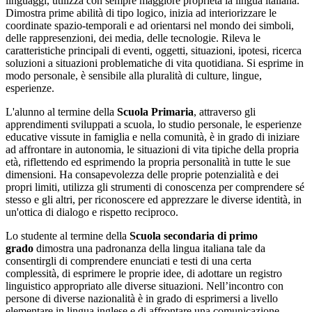
linguaggi, utilizza con sempre maggiore proprietà la lingua italiana.
Dimostra prime abilità di tipo logico, inizia ad interiorizzare le
coordinate spazio-temporali e ad orientarsi nel mondo dei simboli,
delle rappresenzioni, dei media, delle tecnologie. Rileva le
caratteristiche principali di eventi, oggetti, situazioni, ipotesi, ricerca
soluzioni a situazioni problematiche di vita quotidiana. Si esprime in
modo personale, è sensibile alla pluralità di culture, lingue,
esperienze.
L'alunno al termine della
Scuola Primaria
, attraverso gli
apprendimenti sviluppati a scuola, lo studio personale, le esperienze
educative vissute in famiglia e nella comunità, è in grado di iniziare
ad affrontare in autonomia, le situazioni di vita tipiche della propria
età, riflettendo ed esprimendo la propria personalità in tutte le sue
dimensioni. Ha consapevolezza delle proprie potenzialità e dei
propri limiti, utilizza gli strumenti di conoscenza per comprendere sé
stesso e gli altri, per riconoscere ed apprezzare le diverse identità, in
un'ottica di dialogo e rispetto reciproco.
Lo studente al termine della
Scuola secondaria di primo
grado
dimostra una padronanza della lingua italiana tale da
consentirgli di comprendere enunciati e testi di una certa
complessità, di esprimere le proprie idee, di adottare un registro
linguistico appropriato alle diverse situazioni. Nell’incontro con
persone di diverse nazionalità è in grado di esprimersi a livello
elementare in lingua inglese e di affrontare una comunicazione