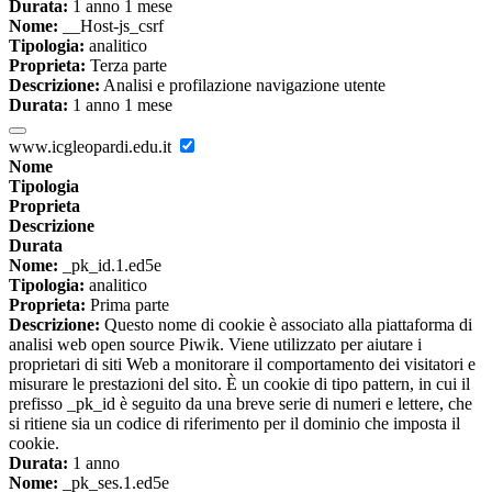
Durata:
1 anno 1 mese
Nome:
__Host-js_csrf
Tipologia:
analitico
Proprieta:
Terza parte
Descrizione:
Analisi e profilazione navigazione utente
Durata:
1 anno 1 mese
www.icgleopardi.edu.it
Nome
Tipologia
Proprieta
Descrizione
Durata
Nome:
_pk_id.1.ed5e
Tipologia:
analitico
Proprieta:
Prima parte
Descrizione:
Questo nome di cookie è associato alla piattaforma di
analisi web open source Piwik. Viene utilizzato per aiutare i
proprietari di siti Web a monitorare il comportamento dei visitatori e
misurare le prestazioni del sito. È un cookie di tipo pattern, in cui il
prefisso _pk_id è seguito da una breve serie di numeri e lettere, che
si ritiene sia un codice di riferimento per il dominio che imposta il
cookie.
Durata:
1 anno
Nome:
_pk_ses.1.ed5e