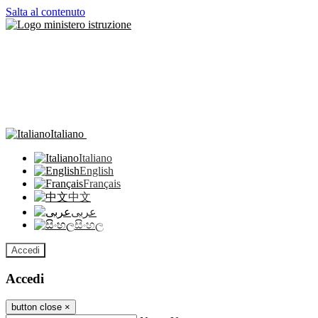
Salta al contenuto
Italiano
Italiano
English
Français
中文
عربى
සිංහල
Accedi
Accedi
button close
×