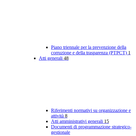
Piano triennale per la prevenzione della
corruzione e della trasparenza (PTPCT)
1
Atti generali
48
Riferimenti normativi su organizzazione e
attività
8
Atti amministrativi generali
15
Documenti di programmazione strategico-
gestionale