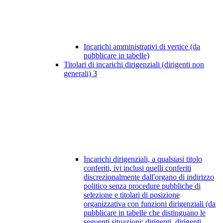
Incarichi amministrativi di vertice (da
pubblicare in tabelle)
Titolari di incarichi dirigenziali (dirigenti non
generali)
3
Incarichi dirigenziali, a qualsiasi titolo
conferiti, ivi inclusi quelli conferiti
discrezionalmente dall'organo di indirizzo
politico senza procedure pubbliche di
selezione e titolari di posizione
organizzativa con funzioni dirigenziali (da
pubblicare in tabelle che distinguano le
seguenti situazioni: dirigenti, dirigenti