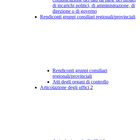
di incarichi politici, di amministrazione, di
direzione o di governo
Rendiconti gruppi consiliari regionali/provinciali
Rendiconti gruppi consiliari
regionali/provinciali
Atti degli organi di controllo
Articolazione degli uffici
2