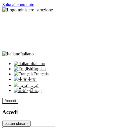
Salta al contenuto
Italiano
Italiano
English
Français
中文
عربى
සිංහල
Accedi
Accedi
button close
×