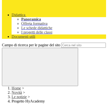
Didattica
Panoramica
Offerta formativa
Le schede didattiche
I progetti delle classi
Documenti utili
Campo di ricerca per le pagine del sito
Home
>
Novità
>
Le notizie
>
Progetto HyAcademy