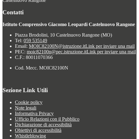
Castelnuovo Rangone
Contatti
Istituto Comprensivo Giacomo Leopardi Castelnuovo Rangone
Piazza Brodolini, 10 Castelnuovo Rangone (MO)
Tel:
059 535149
Email:
MOIC82100N@istruzione.it
Link per inviare una mail
PEC:
moic82100n@pec.istruzione.it
Link per inviare una mail
C.F.: 80011070366
Cod. Mecc. MOIC82100N
Sezione Link Utili
Cookie policy
Note legali
Informativa Privacy
Ufficio Relazioni con il Pubblico
Dichiarazione di accessibilità
Obiettivi di accessibilità
Whistleblowing