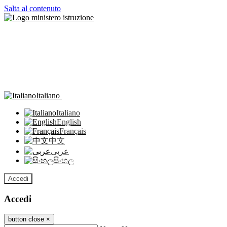
Salta al contenuto
Italiano
Italiano
English
Français
中文
عربى
සිංහල
Accedi
Accedi
button close
×