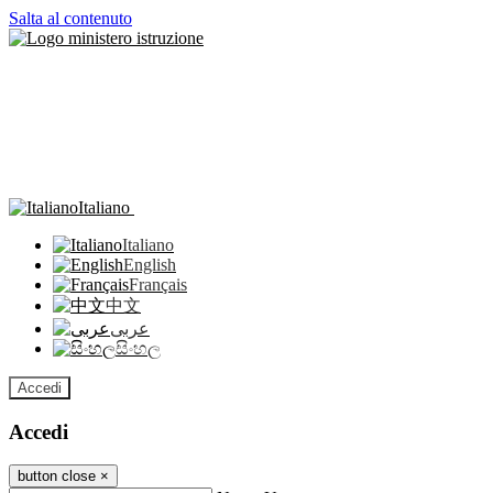
Salta al contenuto
Italiano
Italiano
English
Français
中文
عربى
සිංහල
Accedi
Accedi
button close
×