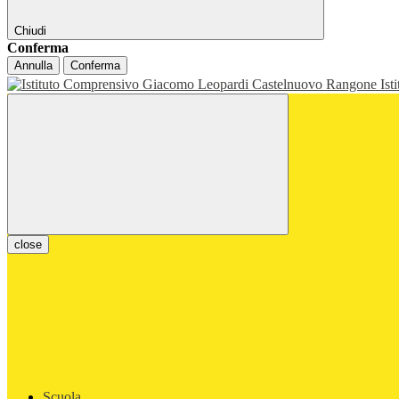
Chiudi
Conferma
Annulla
Conferma
Ist
close
Scuola