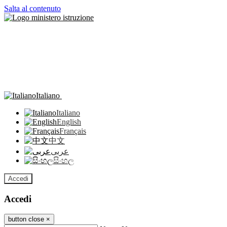
Salta al contenuto
Italiano
Italiano
English
Français
中文
عربى
සිංහල
Accedi
Accedi
button close
×