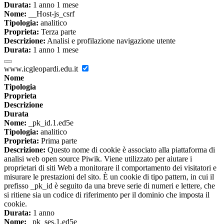
Durata:
1 anno 1 mese
Nome:
__Host-js_csrf
Tipologia:
analitico
Proprieta:
Terza parte
Descrizione:
Analisi e profilazione navigazione utente
Durata:
1 anno 1 mese
www.icgleopardi.edu.it
Nome
Tipologia
Proprieta
Descrizione
Durata
Nome:
_pk_id.1.ed5e
Tipologia:
analitico
Proprieta:
Prima parte
Descrizione:
Questo nome di cookie è associato alla piattaforma di
analisi web open source Piwik. Viene utilizzato per aiutare i
proprietari di siti Web a monitorare il comportamento dei visitatori e
misurare le prestazioni del sito. È un cookie di tipo pattern, in cui il
prefisso _pk_id è seguito da una breve serie di numeri e lettere, che
si ritiene sia un codice di riferimento per il dominio che imposta il
cookie.
Durata:
1 anno
Nome:
_pk_ses.1.ed5e