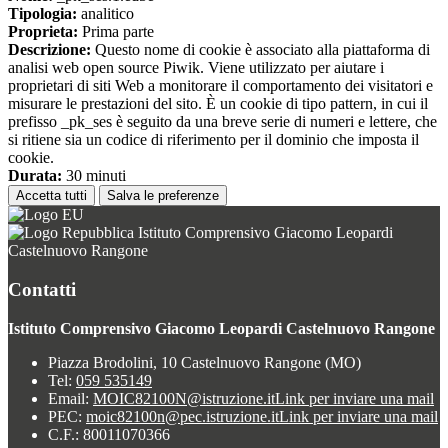
Tipologia:
analitico
Proprieta:
Prima parte
Descrizione:
Questo nome di cookie è associato alla piattaforma di
analisi web open source Piwik. Viene utilizzato per aiutare i
proprietari di siti Web a monitorare il comportamento dei visitatori e
misurare le prestazioni del sito. È un cookie di tipo pattern, in cui il
prefisso _pk_ses è seguito da una breve serie di numeri e lettere, che
si ritiene sia un codice di riferimento per il dominio che imposta il
cookie.
Durata:
30 minuti
Accetta tutti
Salva le preferenze
Istituto Comprensivo Giacomo Leopardi
Castelnuovo Rangone
Contatti
Istituto Comprensivo Giacomo Leopardi Castelnuovo Rangone
Piazza Brodolini, 10 Castelnuovo Rangone (MO)
Tel:
059 535149
Email:
MOIC82100N@istruzione.it
Link per inviare una mail
PEC:
moic82100n@pec.istruzione.it
Link per inviare una mail
C.F.: 80011070366