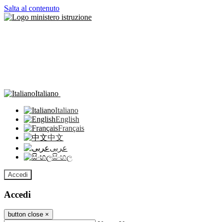
Salta al contenuto
Italiano
Italiano
English
Français
中文
عربى
සිංහල
Accedi
Accedi
button close
×