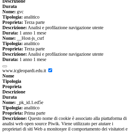
Descrizione
Durata
Nome:
gvc
Tipologia:
analitico
Proprieta:
Terza parte
Descrizione:
Analisi e profilazione navigazione utente
Durata:
1 anno 1 mese
Nome:
__Host-js_csrf
Tipologia:
analitico
Proprieta:
Terza parte
Descrizione:
Analisi e profilazione navigazione utente
Durata:
1 anno 1 mese
www.icgleopardi.edu.it
Nome
Tipologia
Proprieta
Descrizione
Durata
Nome:
_pk_id.1.ed5e
Tipologia:
analitico
Proprieta:
Prima parte
Descrizione:
Questo nome di cookie è associato alla piattaforma di
analisi web open source Piwik. Viene utilizzato per aiutare i
proprietari di siti Web a monitorare il comportamento dei visitatori e