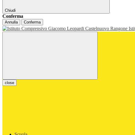
Chiudi
Conferma
Annulla
Conferma
Ist
close
Scuola