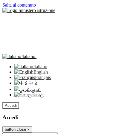
Salta al contenuto
Italiano
Italiano
English
Français
中文
عربى
සිංහල
Accedi
Accedi
button close
×