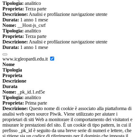
Tipologia:
analitico
Proprieta:
Terza parte
Descrizione:
Analisi e profilazione navigazione utente
Durata:
1 anno 1 mese
Nome:
__Host-js_csrf
Tipologia:
analitico
Proprieta:
Terza parte
Descrizione:
Analisi e profilazione navigazione utente
Durata:
1 anno 1 mese
www.icgleopardi.edu.it
Nome
Tipologia
Proprieta
Descrizione
Durata
Nome:
_pk_id.1.ed5e
Tipologia:
analitico
Proprieta:
Prima parte
Descrizione:
Questo nome di cookie è associato alla piattaforma di
analisi web open source Piwik. Viene utilizzato per aiutare i
proprietari di siti Web a monitorare il comportamento dei visitatori e
misurare le prestazioni del sito. È un cookie di tipo pattern, in cui il
prefisso _pk_id è seguito da una breve serie di numeri e lettere, che
si ritiene sia un codice di riferimento per il dominio che imposta il