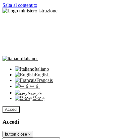
Salta al contenuto
Italiano
Italiano
English
Français
中文
عربى
සිංහල
Accedi
Accedi
button close
×