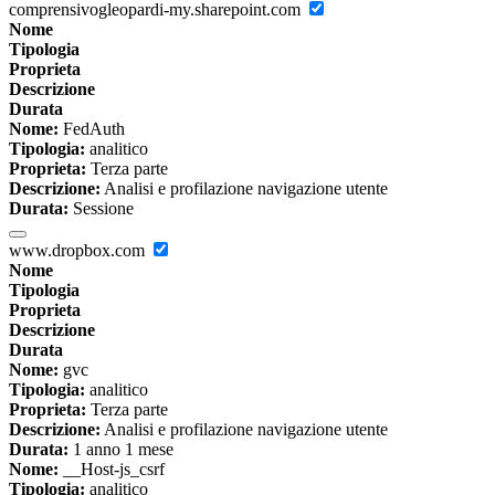
comprensivogleopardi-my.sharepoint.com
Nome
Tipologia
Proprieta
Descrizione
Durata
Nome:
FedAuth
Tipologia:
analitico
Proprieta:
Terza parte
Descrizione:
Analisi e profilazione navigazione utente
Durata:
Sessione
www.dropbox.com
Nome
Tipologia
Proprieta
Descrizione
Durata
Nome:
gvc
Tipologia:
analitico
Proprieta:
Terza parte
Descrizione:
Analisi e profilazione navigazione utente
Durata:
1 anno 1 mese
Nome:
__Host-js_csrf
Tipologia:
analitico