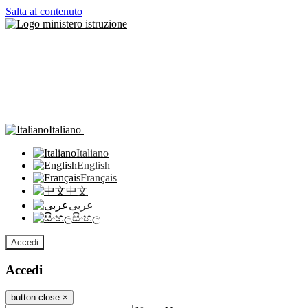
Salta al contenuto
Italiano
Italiano
English
Français
中文
عربى
සිංහල
Accedi
Accedi
button close
×