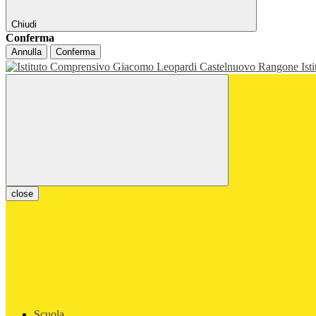
Chiudi
Conferma
Annulla
Conferma
Ist
close
Scuola