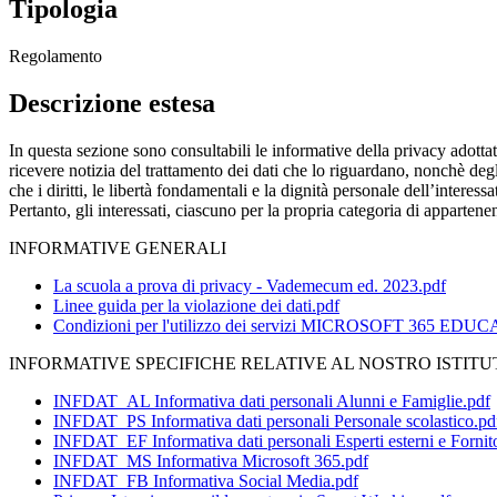
Tipologia
Regolamento
Descrizione estesa
In questa sezione sono consultabili le informative della privacy adottat
ricevere notizia del trattamento dei dati che lo riguardano, nonchè degl
che i diritti, le libertà fondamentali e la dignità personale dell’interes
Pertanto, gli interessati, ciascuno per la propria categoria di apparten
INFORMATIVE GENERALI
La scuola a prova di privacy - Vademecum ed. 2023.pdf
Linee guida per la violazione dei dati.pdf
Condizioni per l'utilizzo dei servizi MICROSOFT 365 EDU
INFORMATIVE SPECIFICHE RELATIVE AL NOSTRO ISTITU
INFDAT_AL Informativa dati personali Alunni e Famiglie.pdf
INFDAT_PS Informativa dati personali Personale scolastico.pd
INFDAT_EF Informativa dati personali Esperti esterni e Fornito
INFDAT_MS Informativa Microsoft 365.pdf
INFDAT_FB Informativa Social Media.pdf