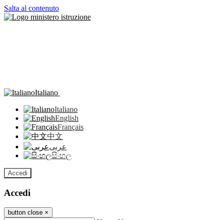
Salta al contenuto
Italiano
Italiano
English
Français
中文
عربى
සිංහල
Accedi
Accedi
button close
×