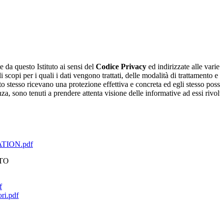
e da questo Istituto ai sensi del
Codice Privacy
ed indirizzate alle vari
i scopi per i quali i dati vengono trattati, delle modalità di trattamento 
sato stesso ricevano una protezione effettiva e concreta ed egli stesso poss
enza, sono tenuti a prendere attenta visione delle informative ad essi riv
CATION.pdf
TO
f
ri.pdf