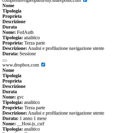
comprensivogleopardi-my.sharepoint.com
Nome
Tipologia
Proprieta
Descrizione
Durata
Nome:
FedAuth
Tipologia:
analitico
Proprieta:
Terza parte
Descrizione:
Analisi e profilazione navigazione utente
Durata:
Sessione
www.dropbox.com
Nome
Tipologia
Proprieta
Descrizione
Durata
Nome:
gvc
Tipologia:
analitico
Proprieta:
Terza parte
Descrizione:
Analisi e profilazione navigazione utente
Durata:
1 anno 1 mese
Nome:
__Host-js_csrf
Tipologia:
analitico