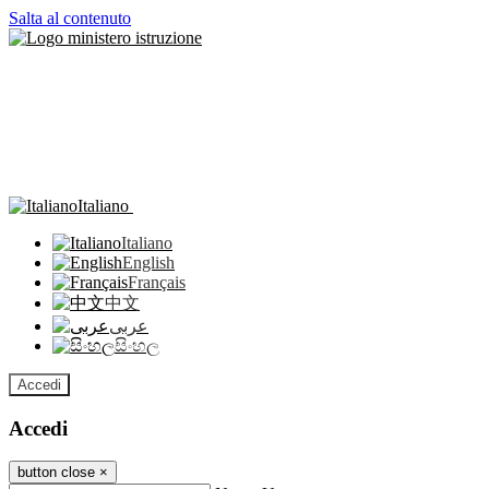
Salta al contenuto
Italiano
Italiano
English
Français
中文
عربى
සිංහල
Accedi
Accedi
button close
×