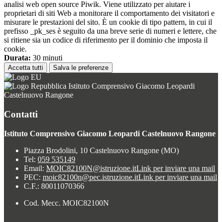
analisi web open source Piwik. Viene utilizzato per aiutare i
proprietari di siti Web a monitorare il comportamento dei visitatori e
misurare le prestazioni del sito. È un cookie di tipo pattern, in cui il
prefisso _pk_ses è seguito da una breve serie di numeri e lettere, che
si ritiene sia un codice di riferimento per il dominio che imposta il
cookie.
Durata:
30 minuti
Accetta tutti
Salva le preferenze
Istituto Comprensivo Giacomo Leopardi
Castelnuovo Rangone
Contatti
Istituto Comprensivo Giacomo Leopardi Castelnuovo Rangone
Piazza Brodolini, 10 Castelnuovo Rangone (MO)
Tel:
059 535149
Email:
MOIC82100N@istruzione.it
Link per inviare una mail
PEC:
moic82100n@pec.istruzione.it
Link per inviare una mail
C.F.: 80011070366
Cod. Mecc. MOIC82100N