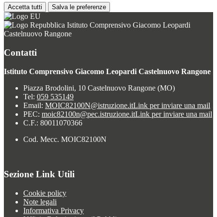
Accetta tutti
Salva le preferenze
Istituto Comprensivo Giacomo Leopardi
Castelnuovo Rangone
Contatti
Istituto Comprensivo Giacomo Leopardi Castelnuovo Rangone
Piazza Brodolini, 10 Castelnuovo Rangone (MO)
Tel:
059 535149
Email:
MOIC82100N@istruzione.it
Link per inviare una mail
PEC:
moic82100n@pec.istruzione.it
Link per inviare una mail
C.F.: 80011070366
Cod. Mecc. MOIC82100N
Sezione Link Utili
Cookie policy
Note legali
Informativa Privacy