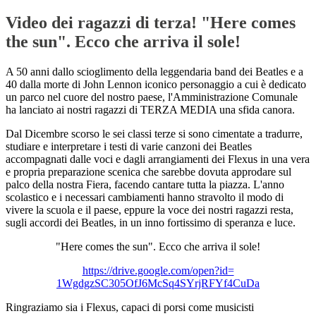
Video dei ragazzi di terza! "Here comes
the sun". Ecco che arriva il sole!
A 50 anni dallo scioglimento della leggendaria band dei Beatles e a
40 dalla morte di John Lennon iconico personaggio a cui è dedicato
un parco nel cuore del nostro paese, l'Amministrazione Comunale
ha lanciato ai nostri ragazzi di TERZA MEDIA una sfida canora.
Dal Dicembre scorso le sei classi terze si sono cimentate a tradurre,
studiare e interpretare i testi di varie canzoni dei Beatles
accompagnati dalle voci e dagli arrangiamenti dei Flexus in una vera
e propria preparazione scenica che sarebbe dovuta approdare sul
palco della nostra Fiera, facendo cantare tutta la piazza. L'anno
scolastico e i necessari cambiamenti hanno stravolto il modo di
vivere la scuola e il paese, eppure la voce dei nostri ragazzi resta,
sugli accordi dei Beatles, in un inno fortissimo di speranza e luce.
"Here comes the sun". Ecco che arriva il sole!
https://drive.google.com/open?
id=
1WgdgzSC305OfJ6McSq4SYrjRFYf4C
uDa
Ringraziamo sia i Flexus, capaci di porsi come musicisti