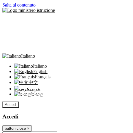
Salta al contenuto
Italiano
Italiano
English
Français
中文
عربى
සිංහල
Accedi
Accedi
button close
×