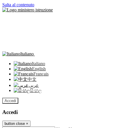
Salta al contenuto
Italiano
Italiano
English
Français
中文
عربى
සිංහල
Accedi
Accedi
button close
×