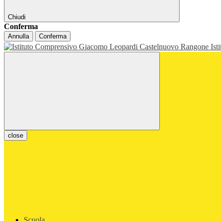
Chiudi
Conferma
Annulla
Conferma
Ist
close
Scuola