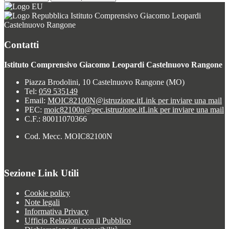
Istituto Comprensivo Giacomo Leopardi
Castelnuovo Rangone
Contatti
Istituto Comprensivo Giacomo Leopardi Castelnuovo Rangone
Piazza Brodolini, 10 Castelnuovo Rangone (MO)
Tel:
059 535149
Email:
MOIC82100N@istruzione.it
Link per inviare una mail
PEC:
moic82100n@pec.istruzione.it
Link per inviare una mail
C.F.: 80011070366
Cod. Mecc. MOIC82100N
Sezione Link Utili
Cookie policy
Note legali
Informativa Privacy
Ufficio Relazioni con il Pubblico