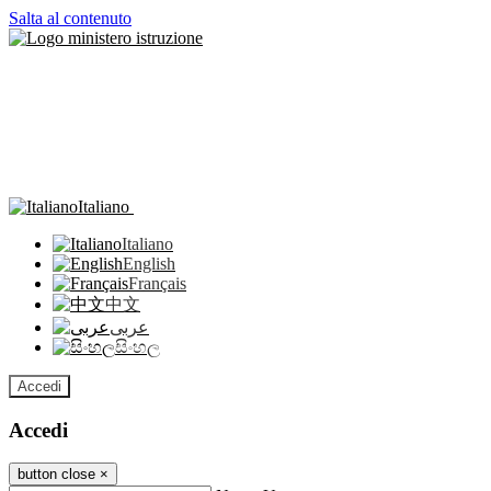
Salta al contenuto
Italiano
Italiano
English
Français
中文
عربى
සිංහල
Accedi
Accedi
button close
×