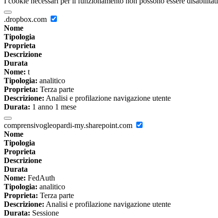
I cookie necessari per il funzionamento non possono essere disabilitati.
.dropbox.com
Nome
Tipologia
Proprieta
Descrizione
Durata
Nome:
t
Tipologia:
analitico
Proprieta:
Terza parte
Descrizione:
Analisi e profilazione navigazione utente
Durata:
1 anno 1 mese
comprensivogleopardi-my.sharepoint.com
Nome
Tipologia
Proprieta
Descrizione
Durata
Nome:
FedAuth
Tipologia:
analitico
Proprieta:
Terza parte
Descrizione:
Analisi e profilazione navigazione utente
Durata:
Sessione