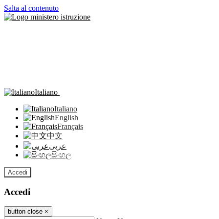
Salta al contenuto
Italiano
Italiano
English
Français
中文
عربى
සිංහල
Accedi
Accedi
button close
×