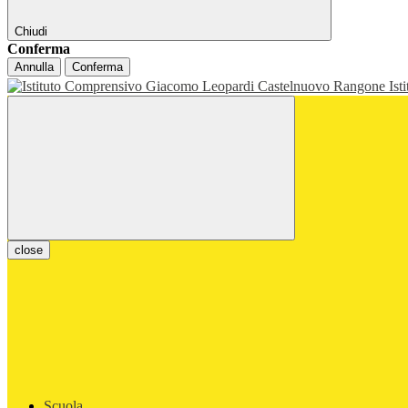
Chiudi
Conferma
Annulla
Conferma
Ist
close
Scuola