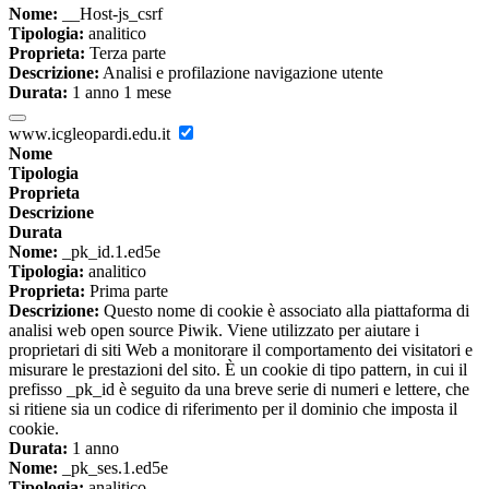
Nome:
__Host-js_csrf
Tipologia:
analitico
Proprieta:
Terza parte
Descrizione:
Analisi e profilazione navigazione utente
Durata:
1 anno 1 mese
www.icgleopardi.edu.it
Nome
Tipologia
Proprieta
Descrizione
Durata
Nome:
_pk_id.1.ed5e
Tipologia:
analitico
Proprieta:
Prima parte
Descrizione:
Questo nome di cookie è associato alla piattaforma di
analisi web open source Piwik. Viene utilizzato per aiutare i
proprietari di siti Web a monitorare il comportamento dei visitatori e
misurare le prestazioni del sito. È un cookie di tipo pattern, in cui il
prefisso _pk_id è seguito da una breve serie di numeri e lettere, che
si ritiene sia un codice di riferimento per il dominio che imposta il
cookie.
Durata:
1 anno
Nome:
_pk_ses.1.ed5e
Tipologia:
analitico