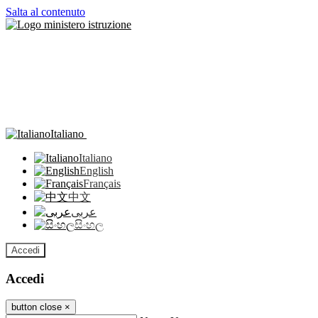
Salta al contenuto
Italiano
Italiano
English
Français
中文
عربى
සිංහල
Accedi
Accedi
button close
×