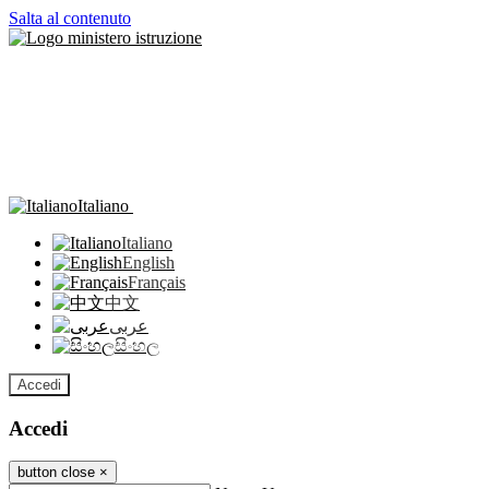
Salta al contenuto
Italiano
Italiano
English
Français
中文
عربى
සිංහල
Accedi
Accedi
button close
×