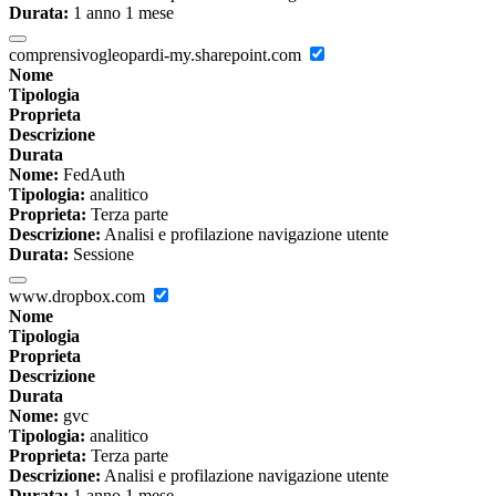
Durata:
1 anno 1 mese
comprensivogleopardi-my.sharepoint.com
Nome
Tipologia
Proprieta
Descrizione
Durata
Nome:
FedAuth
Tipologia:
analitico
Proprieta:
Terza parte
Descrizione:
Analisi e profilazione navigazione utente
Durata:
Sessione
www.dropbox.com
Nome
Tipologia
Proprieta
Descrizione
Durata
Nome:
gvc
Tipologia:
analitico
Proprieta:
Terza parte
Descrizione:
Analisi e profilazione navigazione utente
Durata:
1 anno 1 mese