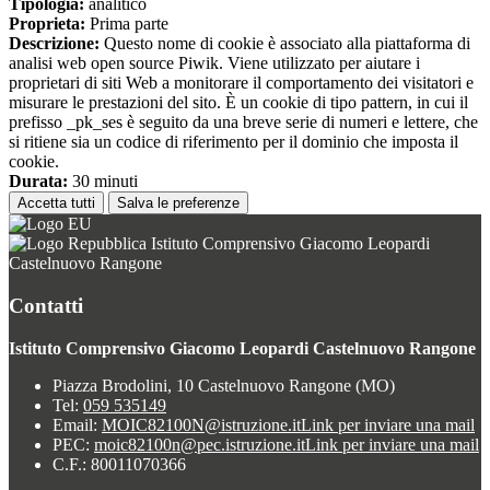
Tipologia:
analitico
Proprieta:
Prima parte
Descrizione:
Questo nome di cookie è associato alla piattaforma di
analisi web open source Piwik. Viene utilizzato per aiutare i
proprietari di siti Web a monitorare il comportamento dei visitatori e
misurare le prestazioni del sito. È un cookie di tipo pattern, in cui il
prefisso _pk_ses è seguito da una breve serie di numeri e lettere, che
si ritiene sia un codice di riferimento per il dominio che imposta il
cookie.
Durata:
30 minuti
Accetta tutti
Salva le preferenze
Istituto Comprensivo Giacomo Leopardi
Castelnuovo Rangone
Contatti
Istituto Comprensivo Giacomo Leopardi Castelnuovo Rangone
Piazza Brodolini, 10 Castelnuovo Rangone (MO)
Tel:
059 535149
Email:
MOIC82100N@istruzione.it
Link per inviare una mail
PEC:
moic82100n@pec.istruzione.it
Link per inviare una mail
C.F.: 80011070366