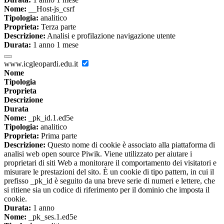
Nome:
__Host-js_csrf
Tipologia:
analitico
Proprieta:
Terza parte
Descrizione:
Analisi e profilazione navigazione utente
Durata:
1 anno 1 mese
www.icgleopardi.edu.it
Nome
Tipologia
Proprieta
Descrizione
Durata
Nome:
_pk_id.1.ed5e
Tipologia:
analitico
Proprieta:
Prima parte
Descrizione:
Questo nome di cookie è associato alla piattaforma di
analisi web open source Piwik. Viene utilizzato per aiutare i
proprietari di siti Web a monitorare il comportamento dei visitatori e
misurare le prestazioni del sito. È un cookie di tipo pattern, in cui il
prefisso _pk_id è seguito da una breve serie di numeri e lettere, che
si ritiene sia un codice di riferimento per il dominio che imposta il
cookie.
Durata:
1 anno
Nome:
_pk_ses.1.ed5e