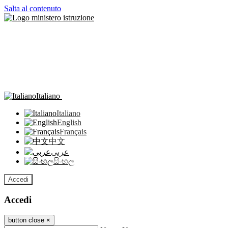
Salta al contenuto
Italiano
Italiano
English
Français
中文
عربى
සිංහල
Accedi
Accedi
button close
×