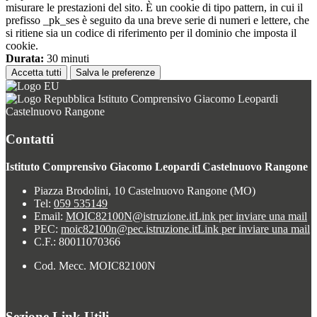
misurare le prestazioni del sito. È un cookie di tipo pattern, in cui il
prefisso _pk_ses è seguito da una breve serie di numeri e lettere, che
si ritiene sia un codice di riferimento per il dominio che imposta il
cookie.
Durata:
30 minuti
Accetta tutti
Salva le preferenze
Istituto Comprensivo Giacomo Leopardi
Castelnuovo Rangone
Contatti
Istituto Comprensivo Giacomo Leopardi Castelnuovo Rangone
Piazza Brodolini, 10 Castelnuovo Rangone (MO)
Tel:
059 535149
Email:
MOIC82100N@istruzione.it
Link per inviare una mail
PEC:
moic82100n@pec.istruzione.it
Link per inviare una mail
C.F.: 80011070366
Cod. Mecc. MOIC82100N
Sezione Link Utili