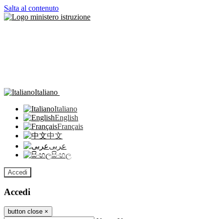
Salta al contenuto
Italiano
Italiano
English
Français
中文
عربى
සිංහල
Accedi
Accedi
button close
×