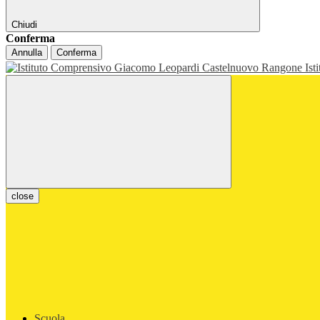
Chiudi
Conferma
Annulla
Conferma
Ist
close
Scuola