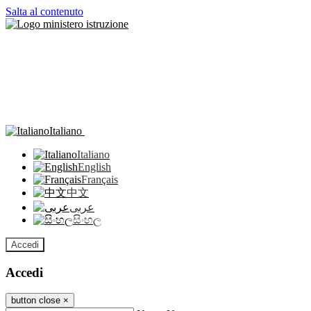
Salta al contenuto
Italiano
Italiano
English
Français
中文
عربى
සිංහල
Accedi
Accedi
button close
×