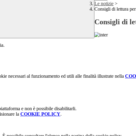
Le notizie
>
Consigli di lettura per 
Consigli di le
ia.
kie necessari al funzionamento ed utili alle finalità illustrate nella
COO
attaforma e non è possibile disabilitarli.
isionare la
COOKIE POLICY
.
 È possibile consultare l'elenco nella pagina della cookie policy.