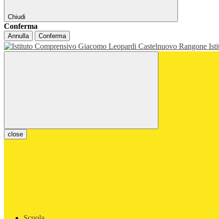
Chiudi
Conferma
Annulla
Conferma
Ist
close
Scuola