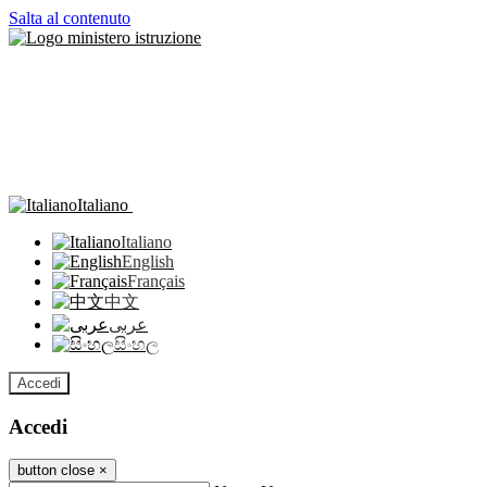
Salta al contenuto
Italiano
Italiano
English
Français
中文
عربى
සිංහල
Accedi
Accedi
button close
×