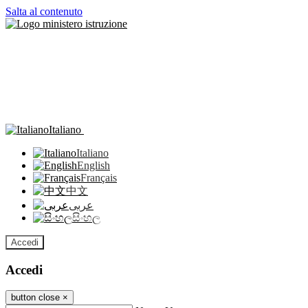
Salta al contenuto
Italiano
Italiano
English
Français
中文
عربى
සිංහල
Accedi
Accedi
button close
×