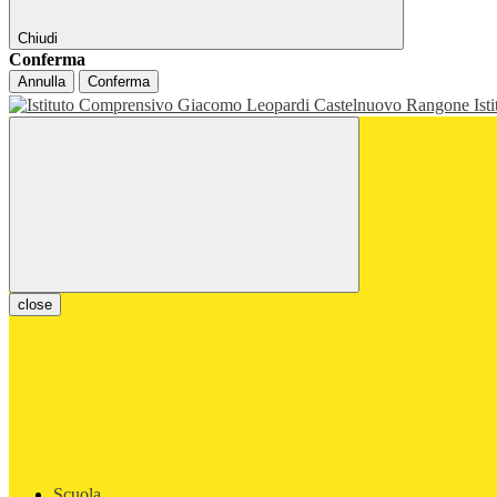
Chiudi
Conferma
Annulla
Conferma
Ist
close
Scuola