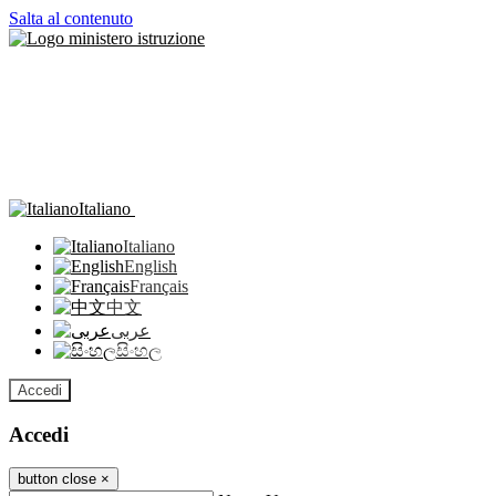
Salta al contenuto
Italiano
Italiano
English
Français
中文
عربى
සිංහල
Accedi
Accedi
button close
×