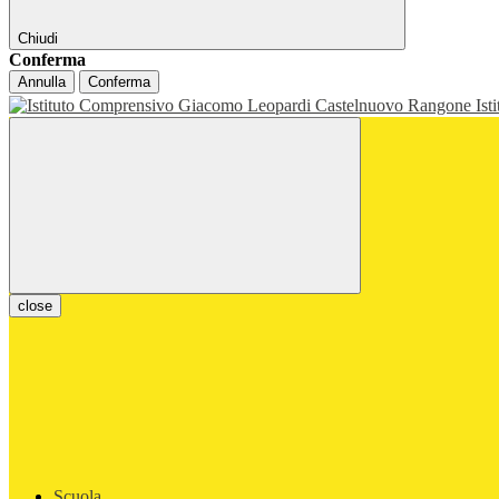
Chiudi
Conferma
Annulla
Conferma
Ist
close
Scuola