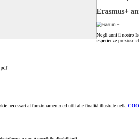
Erasmus+ ann
Negli anni il nostro Is
esperienze preziose c
.pdf
kie necessari al funzionamento ed utili alle finalità illustrate nella
COO
attaforma e non è possibile disabilitarli.