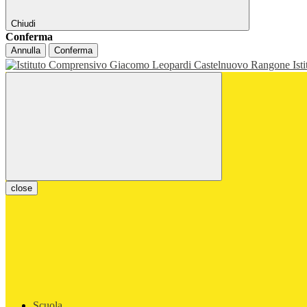
Chiudi
Conferma
Annulla
Conferma
Ist
close
Scuola