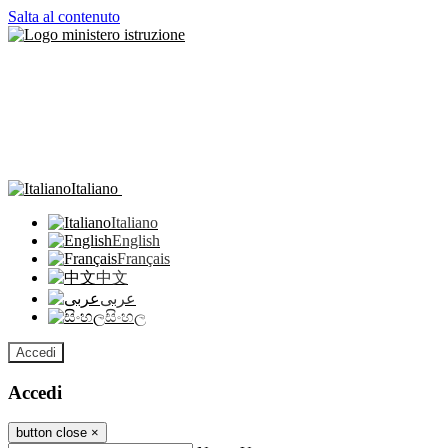
Salta al contenuto
Italiano
Italiano
English
Français
中文
عربى
සිංහල
Accedi
Accedi
button close
×