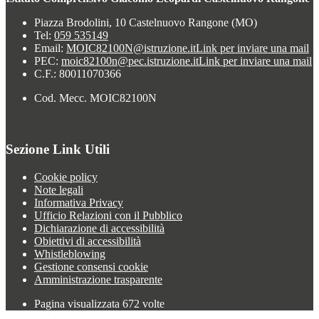
Piazza Brodolini, 10 Castelnuovo Rangone (MO)
Tel:
059 535149
Email:
MOIC82100N@istruzione.it
Link per inviare una mail
PEC:
moic82100n@pec.istruzione.it
Link per inviare una mail
C.F.: 80011070366
Cod. Mecc. MOIC82100N
Sezione Link Utili
Cookie policy
Note legali
Informativa Privacy
Ufficio Relazioni con il Pubblico
Dichiarazione di accessibilità
Obiettivi di accessibilità
Whistleblowing
Gestione consensi cookie
Amministrazione trasparente
Pagina visualizzata
672
volte