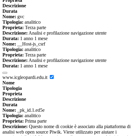
Proprieta
Descrizione
Durata
Nome:
gvc
Tipologia:
analitico
Proprieta:
Terza parte
Descrizione:
Analisi e profilazione navigazione utente
Durata:
1 anno 1 mese
Nome:
__Host-js_csrf
Tipologia:
analitico
Proprieta:
Terza parte
Descrizione:
Analisi e profilazione navigazione utente
Durata:
1 anno 1 mese
www.icgleopardi.edu.it
Nome
Tipologia
Proprieta
Descrizione
Durata
Nome:
_pk_id.1.ed5e
Tipologia:
analitico
Proprieta:
Prima parte
Descrizione:
Questo nome di cookie è associato alla piattaforma di
analisi web open source Piwik. Viene utilizzato per aiutare i