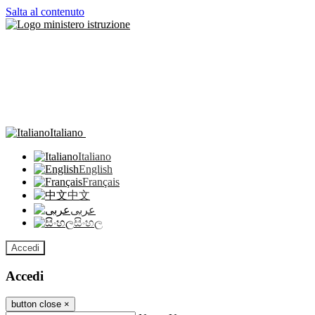
Salta al contenuto
Italiano
Italiano
English
Français
中文
عربى
සිංහල
Accedi
Accedi
button close
×