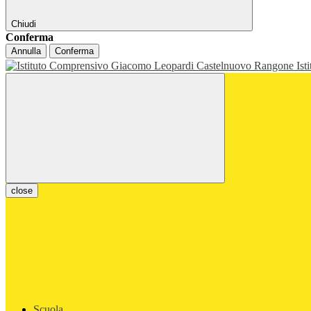
Chiudi
Conferma
Annulla
Conferma
Ist
close
Scuola