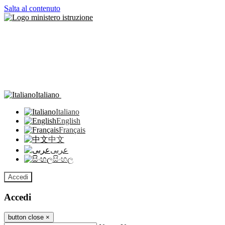
Salta al contenuto
Italiano
Italiano
English
Français
中文
عربى
සිංහල
Accedi
Accedi
button close
×