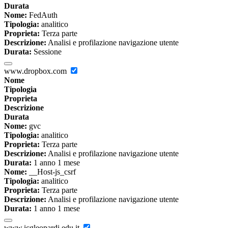
Durata
Nome:
FedAuth
Tipologia:
analitico
Proprieta:
Terza parte
Descrizione:
Analisi e profilazione navigazione utente
Durata:
Sessione
www.dropbox.com
Nome
Tipologia
Proprieta
Descrizione
Durata
Nome:
gvc
Tipologia:
analitico
Proprieta:
Terza parte
Descrizione:
Analisi e profilazione navigazione utente
Durata:
1 anno 1 mese
Nome:
__Host-js_csrf
Tipologia:
analitico
Proprieta:
Terza parte
Descrizione:
Analisi e profilazione navigazione utente
Durata:
1 anno 1 mese
www.icgleopardi.edu.it