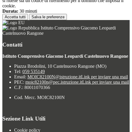
si ritiene sia un codice di riferimento per il dominio che imposta il
cookie.
Durata:
30 minuti
Accetta tutti
Salva le preferenze
Istituto Comprensivo Giacomo Leopardi
Castelnuovo Rangone
Contatti
Istituto Comprensivo Giacomo Leopardi Castelnuovo Rangone
Piazza Brodolini, 10 Castelnuovo Rangone (MO)
Tel:
059 535149
Email:
MOIC82100N@istruzione.it
Link per inviare una mail
PEC:
moic82100n@pec.istruzione.it
Link per inviare una mail
C.F.: 80011070366
Cod. Mecc. MOIC82100N
Sezione Link Utili
Cookie policy