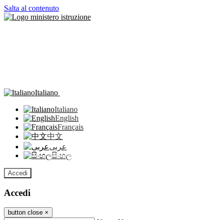
Salta al contenuto
Italiano
Italiano
English
Français
中文
عربى
සිංහල
Accedi
Accedi
button close
×