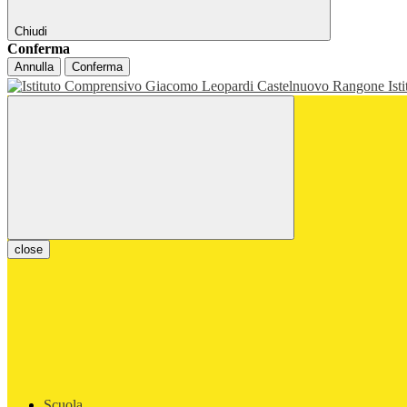
Chiudi
Conferma
Annulla
Conferma
Ist
close
Scuola