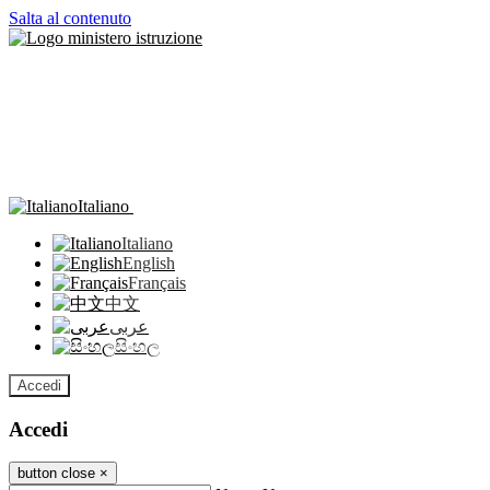
Salta al contenuto
Italiano
Italiano
English
Français
中文
عربى
සිංහල
Accedi
Accedi
button close
×