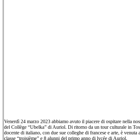
Venerdì 24 marzo 2023 abbiamo avuto il piacere di ospitare nella nost
del
Collège
“
Ubelka
” di Auriol. Di ritorno da un tour culturale in T
docente di italiano, con due sue colleghe di francese e arte, è venuta 
classe “
troisième
” e 8 alunni del primo anno di
lycée
di Auriol.