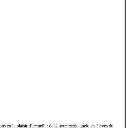
s eu le plaisir d'a
ccueillir
dans
notre é
cole quelques élèves du