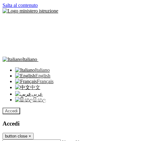
Salta al contenuto
Italiano
Italiano
English
Français
中文
عربى
සිංහල
Accedi
Accedi
button close
×