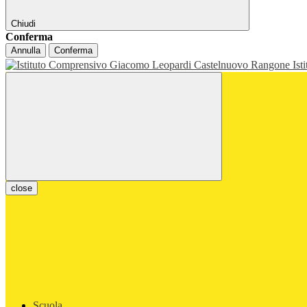
Chiudi
Conferma
Annulla
Conferma
Ist
close
Scuola