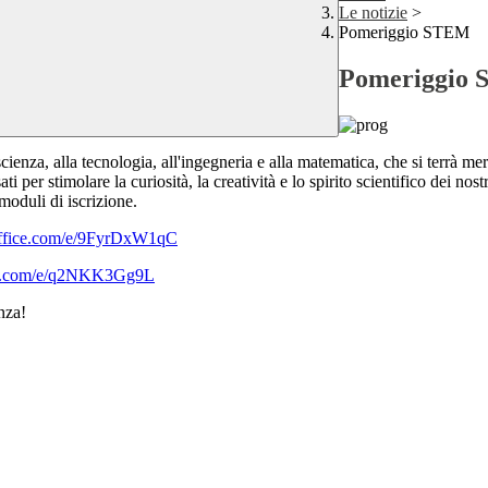
Le notizie
>
Pomeriggio STEM
Pomeriggio
cienza, alla tecnologia, all'ingegneria e alla matematica, che si terrà m
er stimolare la curiosità, la creatività e lo spirito scientifico dei nostr
moduli di iscrizione.
.office.com/e/9FyrDxW1qC
fice.com/e/q2NKK3Gg9L
nza!