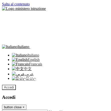
Salta al contenuto
Italiano
Italiano
English
Français
中文
عربى
සිංහල
Accedi
Accedi
button close
×