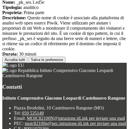
Nome:
_pk_ses.1.ed5e
Tipologia:
analitico
Proprieta:
Prima parte
Descrizione:
Questo nome di cookie è associato alla piattaforma di
analisi web open source Piwik. Viene utilizzato per aiutare i
proprietari di siti Web a monitorare il comportamento dei visitatori e
misurare le prestazioni del sito. È un cookie di tipo pattern, in cui il
prefisso _pk_ses è seguito da una breve serie di numeri e lettere, che
si ritiene sia un codice di riferimento per il dominio che imposta il
cookie.
Durata:
30 minuti
Accetta tutti
Salva le preferenze
Istituto Comprensivo Giacomo Leopardi
Castelnuovo Rangone
Contatti
Istituto Comprensivo Giacomo Leopardi Castelnuovo Rangone
Piazza Brodolini, 10 Castelnuovo Rangone (MO)
Tel:
059 535149
Email:
MOIC82100N@istruzione.it
Link per inviare una mail
PEC:
moic82100n@pec.istruzione.it
Link per inviare una mail
C.F.: 80011070366