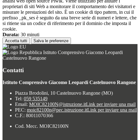
analisi web open source Piwik. Viene utilizzato per aiutare i
proprietari di siti Web a monitorare il comportamento dei visitatori e
misurare le prestazioni del sito. È un cookie di tipo pattern, in cui il
prefisso _pk_ses è seguito da una breve serie di numeri e lettere, che
si ritiene sia un codice di riferimento per il dominio che imposta il
cookie.
Durata:
30 minuti
Accetta tutti
Salva le preferenze
Istituto Comprensivo Giacomo Leopardi
Castelnuovo Rangone
Contatti
Istituto Comprensivo Giacomo Leopardi Castelnuovo Rangone
Piazza Brodolini, 10 Castelnuovo Rangone (MO)
Tel:
059 535149
Email:
MOIC82100N@istruzione.it
Link per inviare una mail
PEC:
moic82100n@pec.istruzione.it
Link per inviare una mail
C.F.: 80011070366
Cod. Mecc. MOIC82100N