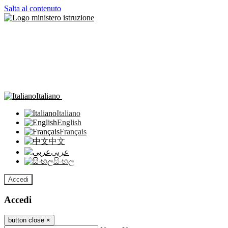
Salta al contenuto
Italiano
Italiano
English
Français
中文
عربى
සිංහල
Accedi
Accedi
button close
×