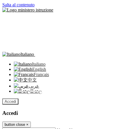
Salta al contenuto
Italiano
Italiano
English
Français
中文
عربى
සිංහල
Accedi
Accedi
button close
×