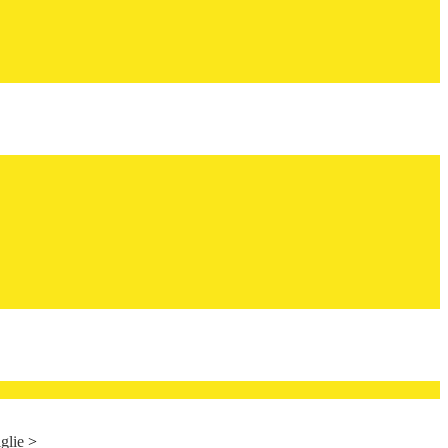
glie
>