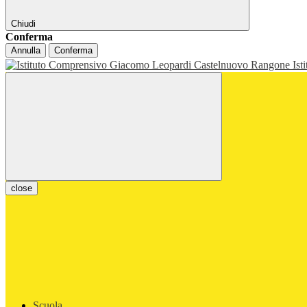
Chiudi
Conferma
Annulla
Conferma
Ist
close
Scuola