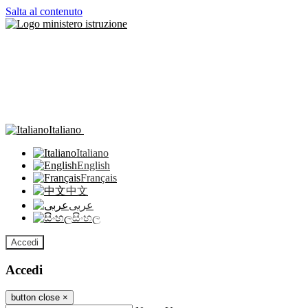
Salta al contenuto
Italiano
Italiano
English
Français
中文
عربى
සිංහල
Accedi
Accedi
button close
×