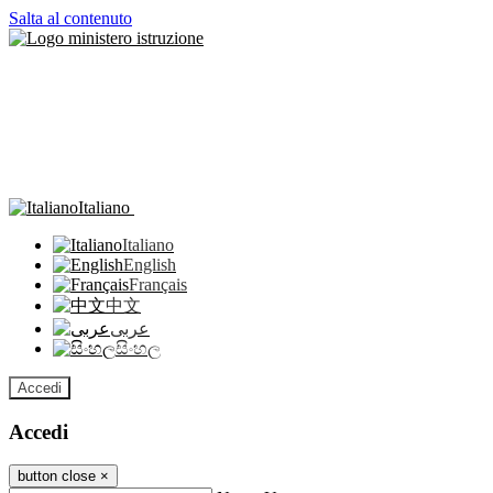
Salta al contenuto
Italiano
Italiano
English
Français
中文
عربى
සිංහල
Accedi
Accedi
button close
×