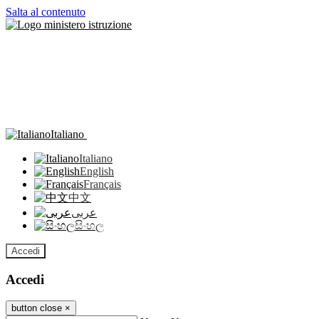
Salta al contenuto
Italiano
Italiano
English
Français
中文
عربى
සිංහල
Accedi
Accedi
button close
×