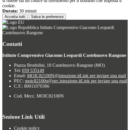
si ritiene sia un codice di riferimento per il dominio che imposta il
cookie.
Durata:
30 minuti
Accetta tutti
Salva le preferenze
Istituto Comprensivo Giacomo Leopardi
Castelnuovo Rangone
Contatti
Istituto Comprensivo Giacomo Leopardi Castelnuovo Rangone
Piazza Brodolini, 10 Castelnuovo Rangone (MO)
Tel:
059 535149
Email:
MOIC82100N@istruzione.it
Link per inviare una mail
PEC:
moic82100n@pec.istruzione.it
Link per inviare una mail
C.F.: 80011070366
Cod. Mecc. MOIC82100N
Sezione Link Utili
Cookie policy