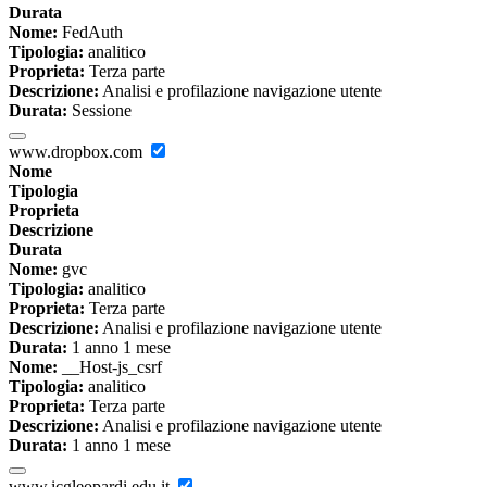
Durata
Nome:
FedAuth
Tipologia:
analitico
Proprieta:
Terza parte
Descrizione:
Analisi e profilazione navigazione utente
Durata:
Sessione
www.dropbox.com
Nome
Tipologia
Proprieta
Descrizione
Durata
Nome:
gvc
Tipologia:
analitico
Proprieta:
Terza parte
Descrizione:
Analisi e profilazione navigazione utente
Durata:
1 anno 1 mese
Nome:
__Host-js_csrf
Tipologia:
analitico
Proprieta:
Terza parte
Descrizione:
Analisi e profilazione navigazione utente
Durata:
1 anno 1 mese
www.icgleopardi.edu.it