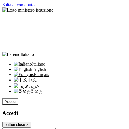
Salta al contenuto
Italiano
Italiano
English
Français
中文
عربى
සිංහල
Accedi
Accedi
button close
×