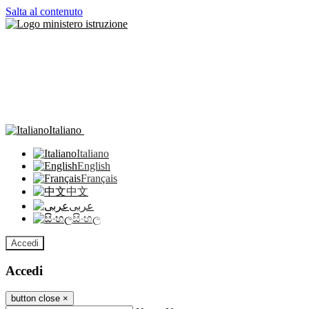
Salta al contenuto
Italiano
Italiano
English
Français
中文
عربى
සිංහල
Accedi
Accedi
button close
×