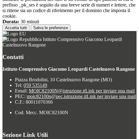
prefisso _pk_ses è seguito da una breve serie di numeri e lettere, che
si ritiene sia un codice di riferimento per il dominio che imposta il
cookie.
Durata:
30 minuti
Accetta tutti
Salva le preferenze
Istituto Comprensivo Giacomo Leopardi
Castelnuovo Rangone
Contatti
Istituto Comprensivo Giacomo Leopardi Castelnuovo Rangone
Piazza Brodolini, 10 Castelnuovo Rangone (MO)
Tel:
059 535149
Email:
MOIC82100N@istruzione.it
Link per inviare una mail
PEC:
moic82100n@pec.istruzione.it
Link per inviare una mail
C.F.: 80011070366
Cod. Mecc. MOIC82100N
Sezione Link Utili