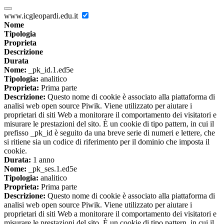
www.icgleopardi.edu.it
Nome
Tipologia
Proprieta
Descrizione
Durata
Nome:
_pk_id.1.ed5e
Tipologia:
analitico
Proprieta:
Prima parte
Descrizione:
Questo nome di cookie è associato alla piattaforma di
analisi web open source Piwik. Viene utilizzato per aiutare i
proprietari di siti Web a monitorare il comportamento dei visitatori e
misurare le prestazioni del sito. È un cookie di tipo pattern, in cui il
prefisso _pk_id è seguito da una breve serie di numeri e lettere, che
si ritiene sia un codice di riferimento per il dominio che imposta il
cookie.
Durata:
1 anno
Nome:
_pk_ses.1.ed5e
Tipologia:
analitico
Proprieta:
Prima parte
Descrizione:
Questo nome di cookie è associato alla piattaforma di
analisi web open source Piwik. Viene utilizzato per aiutare i
proprietari di siti Web a monitorare il comportamento dei visitatori e
misurare le prestazioni del sito. È un cookie di tipo pattern, in cui il