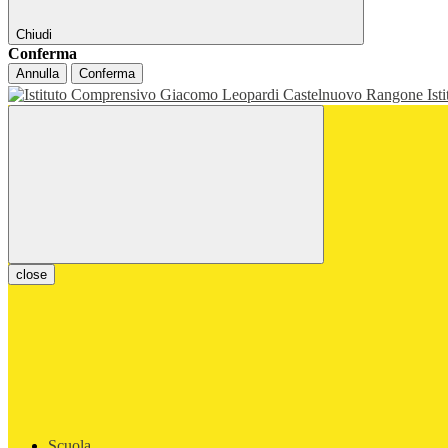
Chiudi
Conferma
Annulla
Conferma
Ist
close
Scuola