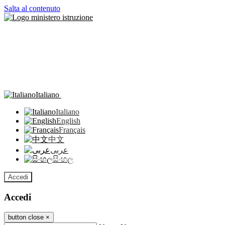
Salta al contenuto
Italiano
Italiano
English
Français
中文
عربى
සිංහල
Accedi
Accedi
button close
×