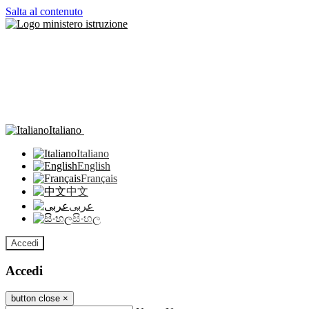
Salta al contenuto
Italiano
Italiano
English
Français
中文
عربى
සිංහල
Accedi
Accedi
button close
×