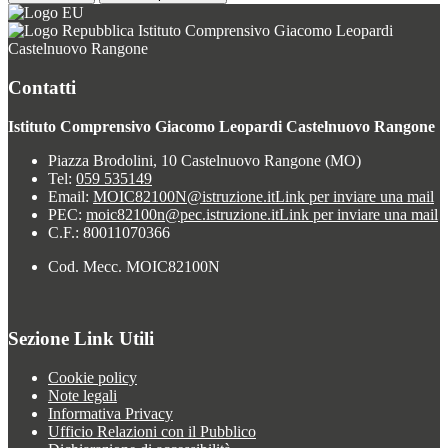
Istituto Comprensivo Giacomo Leopardi
Castelnuovo Rangone
Contatti
Istituto Comprensivo Giacomo Leopardi Castelnuovo Rangone
Piazza Brodolini, 10 Castelnuovo Rangone (MO)
Tel:
059 535149
Email:
MOIC82100N@istruzione.it
Link per inviare una mail
PEC:
moic82100n@pec.istruzione.it
Link per inviare una mail
C.F.: 80011070366
Cod. Mecc. MOIC82100N
Sezione Link Utili
Cookie policy
Note legali
Informativa Privacy
Ufficio Relazioni con il Pubblico