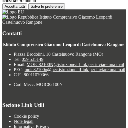
Durata:
30 minuti
Accetta tutti
Salva le preferenze
Istituto Comprensivo Giacomo Leopardi
Castelnuovo Rangone
Contatti
Istituto Comprensivo Giacomo Leopardi Castelnuovo Rangone
Piazza Brodolini, 10 Castelnuovo Rangone (MO)
Tel:
059 535149
Email:
MOIC82100N@istruzione.it
Link per inviare una mail
PEC:
moic82100n@pec.istruzione.it
Link per inviare una mail
C.F.: 80011070366
Cod. Mecc. MOIC82100N
Sezione Link Utili
Cookie policy
Note legali
Informativa Privacy