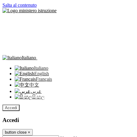
Salta al contenuto
Italiano
Italiano
English
Français
中文
عربى
සිංහල
Accedi
Accedi
button close
×