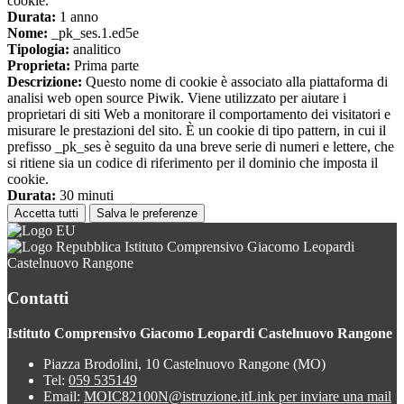
cookie.
Durata:
1 anno
Nome:
_pk_ses.1.ed5e
Tipologia:
analitico
Proprieta:
Prima parte
Descrizione:
Questo nome di cookie è associato alla piattaforma di
analisi web open source Piwik. Viene utilizzato per aiutare i
proprietari di siti Web a monitorare il comportamento dei visitatori e
misurare le prestazioni del sito. È un cookie di tipo pattern, in cui il
prefisso _pk_ses è seguito da una breve serie di numeri e lettere, che
si ritiene sia un codice di riferimento per il dominio che imposta il
cookie.
Durata:
30 minuti
Accetta tutti
Salva le preferenze
Istituto Comprensivo Giacomo Leopardi
Castelnuovo Rangone
Contatti
Istituto Comprensivo Giacomo Leopardi Castelnuovo Rangone
Piazza Brodolini, 10 Castelnuovo Rangone (MO)
Tel:
059 535149
Email:
MOIC82100N@istruzione.it
Link per inviare una mail