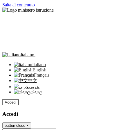
Salta al contenuto
Italiano
Italiano
English
Français
中文
عربى
සිංහල
Accedi
Accedi
button close
×